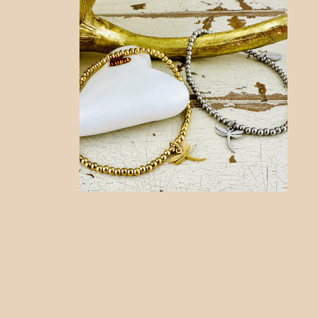
in
Modal
öffnen
Medien
2
in
Modal
öffnen