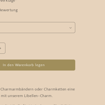
 Werktage*
 Bewertung
Erhöhe
die
Menge
für
In den Warenkorb legen
Charm
Libelle
n Charmarmbändern oder Charmketten eine
 mit unserem Libellen-Charm.