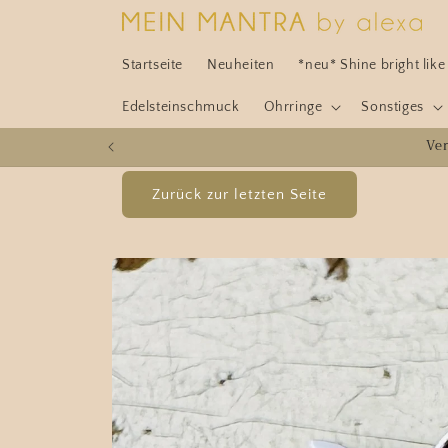
Direkt
zum
Inhalt
Startseite
Neuheiten
*neu* Shine bright lik
Edelsteinschmuck
Ohrringe
Sonstiges
Ve
Zu
Produktinformationen
springen