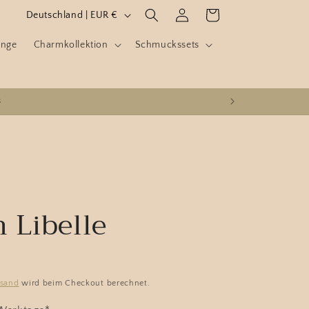
L
Einloggen
Warenkorb
Deutschland | EUR €
a
inge
Charmkollektion
Schmuckssets
n
d
/
s
R
e
g
i
o
 Libelle
n
rsand
wird beim Checkout berechnet.