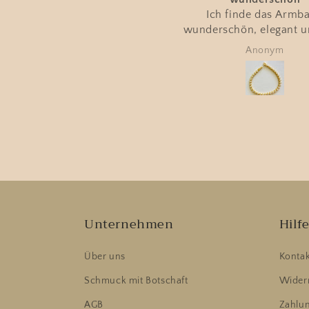
Ich finde das Armb
wunderschön, elegant u
fein verarbeitet.
Anonym
Unternehmen
Hilf
Über uns
Kontak
Schmuck mit Botschaft
Widerr
AGB
Zahlu