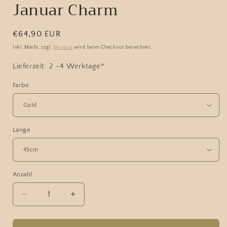
Januar Charm
Normaler
€64,90 EUR
Preis
Inkl. MwSt. zzgl.
Versand
wird beim Checkout berechnet.
Lieferzeit: 2 -4 Werktage*
Farbe
Länge
Anzahl
Verringere
Erhöhe
die
die
Menge
Menge