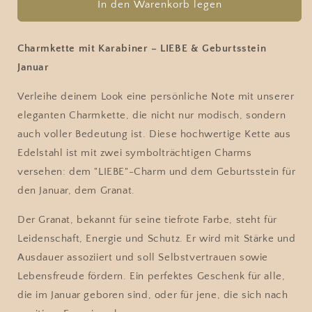
für
für
In den Warenkorb legen
Charmkette
Charmkette
mit
mit
Karabiner
Karabiner
Charmkette mit Karabiner – LIEBE & Geburtsstein
mit
mit
Januar
LIEBE
LIEBE
und
und
Verleihe deinem Look eine persönliche Note mit unserer
Geburtstein
Geburtstein
eleganten Charmkette, die nicht nur modisch, sondern
Januar
Januar
auch voller Bedeutung ist. Diese hochwertige Kette aus
Charm
Charm
Edelstahl ist mit zwei symbolträchtigen Charms
versehen: dem "LIEBE"-Charm und dem Geburtsstein für
den Januar, dem Granat.
Der Granat, bekannt für seine tiefrote Farbe, steht für
Leidenschaft, Energie und Schutz. Er wird mit Stärke und
Ausdauer assoziiert und soll Selbstvertrauen sowie
Lebensfreude fördern. Ein perfektes Geschenk für alle,
die im Januar geboren sind, oder für jene, die sich nach