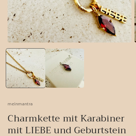
Medien
1
in
i
Modal
öffnen
ö
meinmantra
Charmkette mit Karabiner
mit LIEBE und Geburtstein