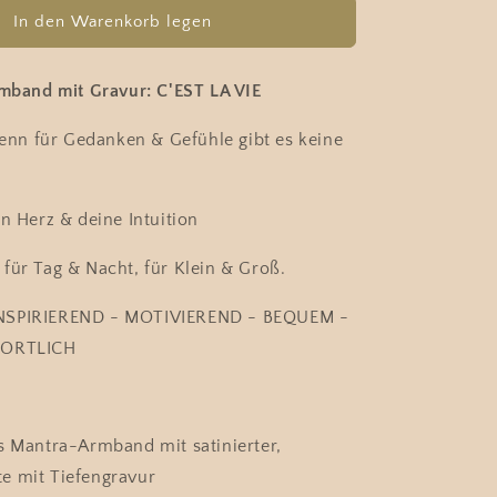
für
In den Warenkorb legen
Feel
Free
2.0
rmband mit Gravur: C'EST LA VIE
Armband
-
 denn für Gedanken & Gefühle gibt es keine
C&#39;EST
LA
VIE
in Herz & deine Intuition
für Tag & Nacht, für Klein & Groß.
NSPIRIEREND - MOTIVIEREND - BEQUEM -
PORTLICH
s Mantra-Armband mit satinierter,
te mit Tiefengravur