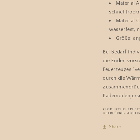
Material 
schnelltroc
Material G
wasserfest, n
Größe: an
Bei Bedarf indi
die Enden vorsi
Feuerzeuges "ve
durch die Wärm
Zusammendrücken
Bademodenjerse
PRODUKTSICHERHEIT:
OBERFÜRBERGERSTRA
Share