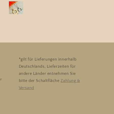
*gilt für Lieferungen innerhalb
Deutschlands, Lieferzeiten für
andere Länder entnehmen Sie
er
bitte der Schaltfläche
Zahlung &
Versand