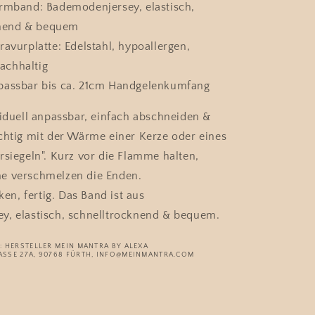
Armband: Bademodenjersey, elastisch,
knend & bequem
ravurplatte: Edelstahl, hypoallergen,
achhaltig
passbar bis ca. 21cm Handgelenkumfang
viduell anpassbar, einfach abschneiden &
chtig mit der Wärme einer Kerze oder eines
rsiegeln". Kurz vor die Flamme halten,
e verschmelzen die Enden.
, fertig. Das Band ist aus
y, elastisch, schnelltrocknend & bequem.
 HERSTELLER MEIN MANTRA BY ALEXA
SSE 27A, 90768 FÜRTH, INFO@MEINMANTRA.COM