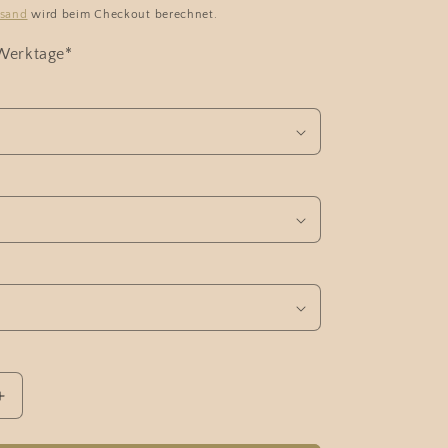
rsand
wird beim Checkout berechnet.
 Werktage*
Erhöhe
die
Menge