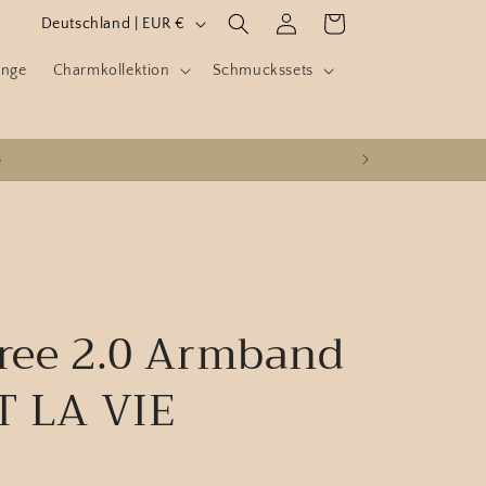
L
Einloggen
Warenkorb
Deutschland | EUR €
a
inge
Charmkollektion
Schmuckssets
n
d
/
s
R
e
g
i
o
Free 2.0 Armband
n
ST LA VIE