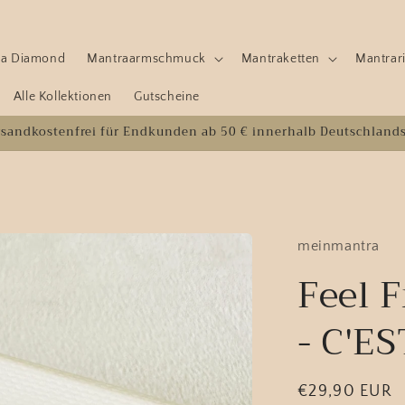
e a Diamond
Mantraarmschmuck
Mantraketten
Mantrar
Alle Kollektionen
Gutscheine
rsandkostenfrei für Endkunden ab 50 € innerhalb Deutschland
meinmantra
Feel 
- C'E
Normaler
€29,90 EUR