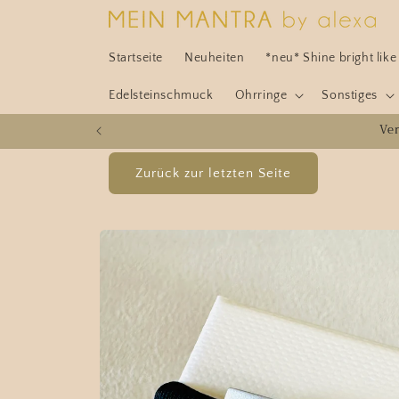
Direkt
zum
Inhalt
Startseite
Neuheiten
*neu* Shine bright lik
Edelsteinschmuck
Ohrringe
Sonstiges
Ve
Zu
Produktinformationen
springen