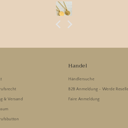
e
Handel
t
Händlersuche
ufsrecht
B2B Anmeldung - Werde Resell
ng & Versand
Faire Anmeldung
ssum
rufsbutton