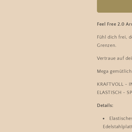
für
Feel
Free
2.0
Feel Free 2.0 A
Armband
-
Fühl dich frei,
C&#39;EST
Grenzen.
LA
VIE
Vertraue auf de
Mega gemütlich 
KRAFTVOLL - I
ELASTISCH - S
Details:
Elastische
Edelstahlplat