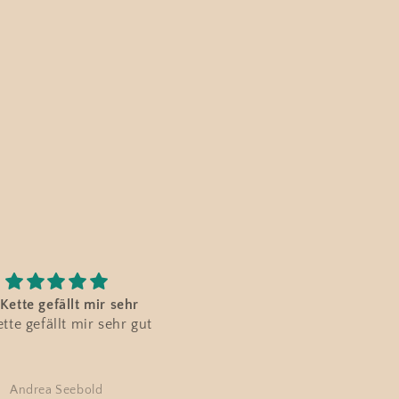
solut wunderschön
Wunderschöner Schmuck u
lut wunderschön und
Top-Abwicklung wie
kraftvoll
Wunderschöner Schmuck u
Top-Abwicklung wie immer
👍👍 Danke 🩷
Anne Kunze
Anja Hock