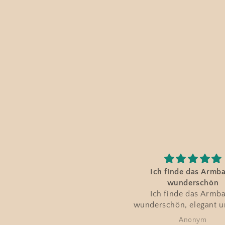
Ich finde das Armband
Ganz tolle Schmucks
wunderschön
Ganz tolle Schmuckst
Ich finde das Armband
supernetter Kontakt, s
nderschön, elegant und sehr
Lieferung
fein verarbeitet.
Anonym
Andrea Plötz