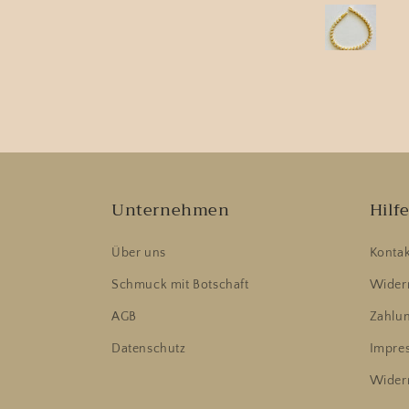
Unternehmen
Hilf
Über uns
Kontak
Schmuck mit Botschaft
Widerr
AGB
Zahlu
Datenschutz
Impre
Wider