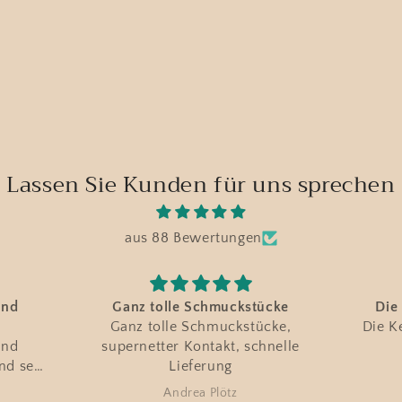
Lassen Sie Kunden für uns sprechen
aus 88 Bewertungen
tücke
Die Kette gefällt mir sehr
Ab
ücke,
Die Kette gefällt mir sehr gut
Abso
chnelle
Andrea Seebold