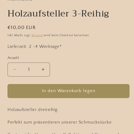
öffnen
Holzaufsteller 3-Reihig
Normaler
€10,00 EUR
Preis
Inkl. MwSt. zzgl.
Versand
wird beim Checkout berechnet.
Lieferzeit: 2 -4 Werktage*
Anzahl
Verringere
Erhöhe
die
die
Menge
Menge
für
für
In den Warenkorb legen
Holzaufsteller
Holzaufsteller
3-
3-
Reihig
Reihig
Holzaufsteller dreireihig.
Perfekt zum präsentieren unserer Schmuckstücke.