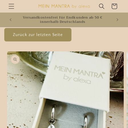
Direkt
Warenkorb
zum
Inhalt
Versandkostenfrei für Endkunden ab 50 €
W
innerhalb Deutschlands
oduktinformationen
ringen