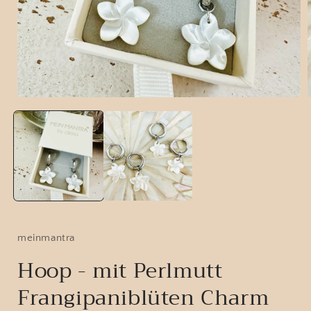
Medien
1
in
i
Modal
öffnen
ö
meinmantra
Hoop - mit Perlmutt
Frangipaniblüten Charm