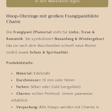
für
für
In den Warenkorb legen
Hoop
Hoop
-
-
Hoop-Ohrringe mit großen Frangipaniblüte
mit
mit
Charm
Perlmutt
Perlmutt
Frangipaniblüten
Frangipaniblüten
Die
Frangipani (Plumeria)
steht für
Liebe, Treue &
Charm
Charm
Romantik
. Sie symbolisiert
Neuanfang & Wiedergeburt
(da sie nach dem Beschneiden schnell neue Blüten
treibt) sowie
Schutz & Spiritualität
.
Produktdetails:
Material:
Edelstahl
Durchmesser:
13 mm oder 16mm
Farben:
Silber oder Gold (vergoldet)
Charms:
echter Perlmutt. Immer paarweise
erhältlich
Verpackung:
Alle Hoops werden mit Charms in