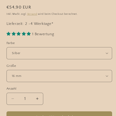
Normaler
€54,90 EUR
Preis
Inkl. MwSt. zzgl.
Versand
wird beim Checkout berechnet.
Lieferzeit: 2 -4 Werktage*
1 Bewertung
Farbe
Größe
Anzahl
Verringere
Erhöhe
die
die
Menge
Menge