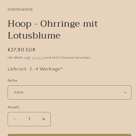
meinmantra
Hoop - Ohrringe mit
Lotusblume
Normaler
€27,90 EUR
Preis
Inkl. MwSt. zzgl.
Versand
wird beim Checkout berechnet.
Lieferzeit: 2 -4 Werktage*
Farbe
Anzahl
Verringere
Erhöhe
die
die
Menge
Menge