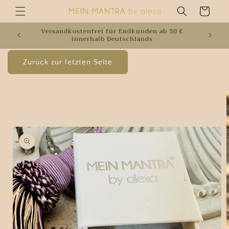
Direkt
Warenkorb
zum
Inhalt
Versandkostenfrei für Endkunden ab 50 €
W
innerhalb Deutschlands
oduktinformationen
ringen