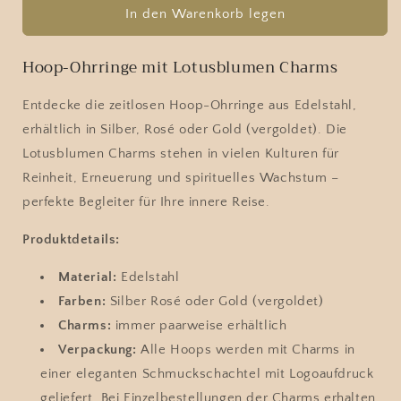
für
für
In den Warenkorb legen
Hoop
Hoop
-
-
Hoop-Ohrringe mit Lotusblumen Charms
Ohrringe
Ohrringe
mit
mit
Entdecke die zeitlosen Hoop-Ohrringe aus Edelstahl,
Lotusblume
Lotusblume
erhältlich in Silber, Rosé oder Gold (vergoldet). Die
Lotusblumen Charms stehen in vielen Kulturen für
Reinheit, Erneuerung und spirituelles Wachstum –
perfekte Begleiter für Ihre innere Reise.
Produktdetails:
Material:
Edelstahl
Farben:
Silber Rosé oder Gold (vergoldet)
Charms:
immer paarweise erhältlich
Verpackung:
Alle Hoops werden mit Charms in
einer eleganten Schmuckschachtel mit Logoaufdruck
geliefert. Bei Einzelbestellungen der Charms erhalten