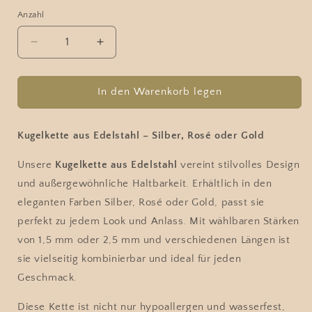
Anzahl
Verringere
Erhöhe
die
die
Menge
Menge
für
für
In den Warenkorb legen
Kugelkette
Kugelkette
aus
aus
Edelstahl,
Edelstahl,
Kugelkette aus Edelstahl – Silber, Rosé oder Gold
versch.
versch.
Farben,
Farben,
Unsere
Kugelkette aus Edelstahl
vereint stilvolles Design
Stärken,
Stärken,
und außergewöhnliche Haltbarkeit. Erhältlich in den
Längen
Längen
eleganten Farben Silber, Rosé oder Gold, passt sie
perfekt zu jedem Look und Anlass. Mit wählbaren Stärken
von 1,5 mm oder 2,5 mm und verschiedenen Längen ist
sie vielseitig kombinierbar und ideal für jeden
Geschmack.
Diese Kette ist nicht nur hypoallergen und wasserfest,