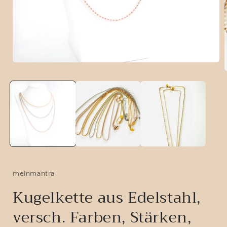
Medien
1
in
Modal
i
öffnen
ö
meinmantra
Kugelkette aus Edelstahl,
versch. Farben, Stärken,