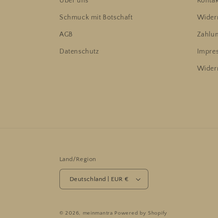
Über uns
Kontak
Schmuck mit Botschaft
Widerr
AGB
Zahlu
Datenschutz
Impre
Wider
Land/Region
Deutschland | EUR €
© 2026,
meinmantra
Powered by Shopify