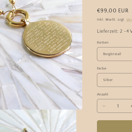
Normaler
€99,00 EUR
Preis
Inkl. MwSt. zzgl.
Ve
Lieferzeit: 2 -4
Ketten
Farbe
Anzahl
Verringere
die
Menge
für