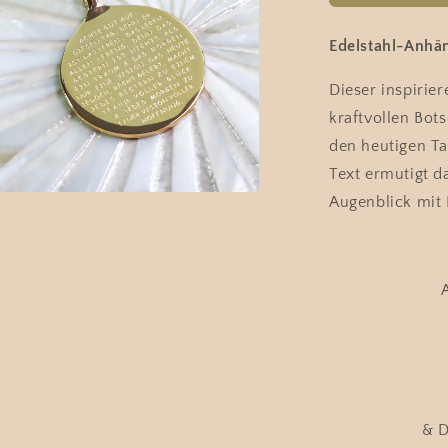
Rumi
&quot;ACH
GUT
Edelstahl-Anhä
AUF&quot;
mit
Dieser inspirie
Bergkristall
kraftvollen Bot
Edelsteinket
den heutigen Ta
Text ermutigt d
en
Augenblick mit 
l
n
& 