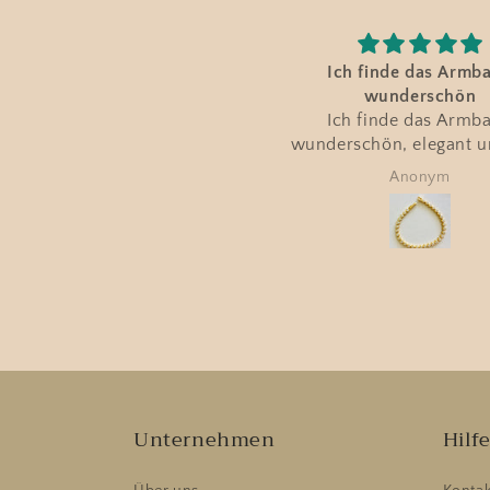
Ich finde das Armband
Ganz tolle Schmucks
wunderschön
Ganz tolle Schmuckst
Ich finde das Armband
supernetter Kontakt, s
nderschön, elegant und sehr
Lieferung
fein verarbeitet.
Anonym
Andrea Plötz
Unternehmen
Hilf