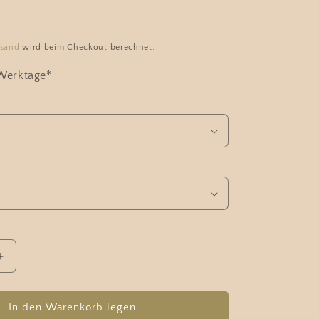
rsand
wird beim Checkout berechnet.
 Werktage*
Erhöhe
die
Menge
für
In den Warenkorb legen