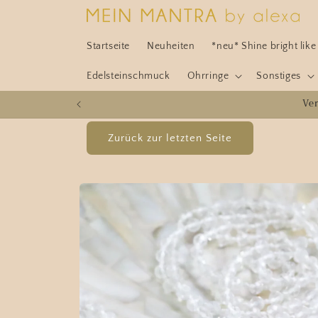
Direkt
zum
Inhalt
Startseite
Neuheiten
*neu* Shine bright lik
Edelsteinschmuck
Ohrringe
Sonstiges
Ve
Zu
Produktinformationen
springen