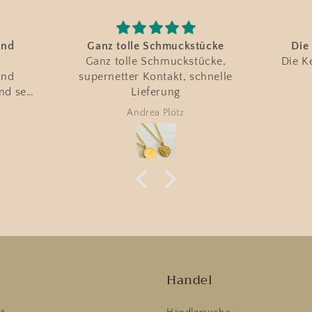
tücke
Die Kette gefällt mir sehr
Ab
ücke,
Die Kette gefällt mir sehr gut
Abso
chnelle
Andrea Seebold
e
Handel