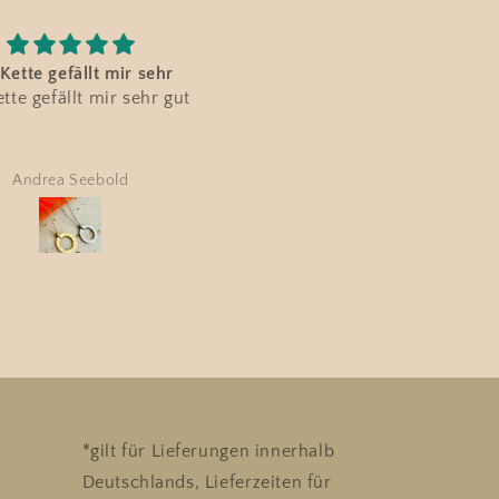
solut wunderschön
Wunderschöner Schmuck u
lut wunderschön und
Top-Abwicklung wie
kraftvoll
Wunderschöner Schmuck u
Top-Abwicklung wie immer
👍👍 Danke 🩷
Anne Kunze
Anja Hock
*gilt für Lieferungen innerhalb
Deutschlands, Lieferzeiten für