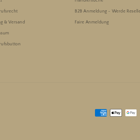
t
Händlersuche
ufsrecht
B2B Anmeldung - Werde Resell
ng & Versand
Faire Anmeldung
ssum
rufsbutton
Zahlungsmethoden