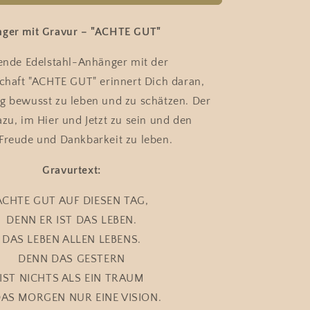
Rumi
TE
&quot;ACHTE
GUT
nger mit Gravur – "ACHTE GUT"
AUF&quot;
mit
rende Edelstahl-Anhänger mit der
Bergkristall
schaft "ACHTE GUT" erinnert Dich daran,
te
Edelsteinkette
g bewusst zu leben und zu schätzen. Der
azu, im Hier und Jetzt zu sein und den
Freude und Dankbarkeit zu leben.
Gravurtext:
ACHTE GUT AUF DIESEN TAG,
DENN ER IST DAS LEBEN.
DAS LEBEN ALLEN LEBENS.
DENN DAS GESTERN
IST NICHTS ALS EIN TRAUM
DAS MORGEN NUR EINE VISION.