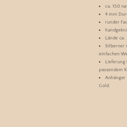
ca. 150 na
4 mm Durc
runder Fac
handgeknü
Lände ca.
Silberner
einfachen We
Lieferung
passendem K
Anhänger a
Gold.