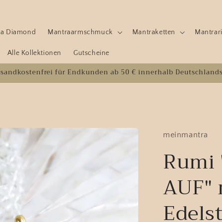
e a Diamond
Mantraarmschmuck
Mantraketten
Mantrar
Alle Kollektionen
Gutscheine
rsandkostenfrei für Endkunden ab 50 € innerhalb Deutschland
meinmantra
Rumi
AUF" m
Edels